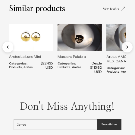
Similar products
Ver todo
Aretes La Lune Mini
Mascara Palabra
Aretes AMOR A 
MEXICANA - Pre
sde
$224.35
Desde
Categorías:
Categorías:
.18
Products
,
Aretes
USD
Products
,
Aretes
$113.82
Categorías:
SD
USD
Products
,
Aretes
Don't Miss Anything!