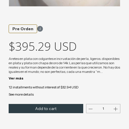
i
Pre Orden
$395.29 USD
Aretes en plata con colgantes e incrustación de perla, ligeros. disponibles
en plata y plata con chapa de oro de 14k Las perlas que utilizamos son
reales y su forman depende de la corriente en la que crecieron. No hay dos
iguales en el mundo; no son perfectas, cada una muestra “m...
Ver más
12
installments without interest of
$32.94 USD
See more details