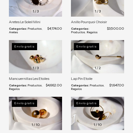
1
/
3
1
/
3
Aretes Le Soleil Mini
Anillo Pourquoi Choisir
$4,174.00
$3,500.00
Categorías:
Productos
,
Categorías:
Aretes
Productos
,
Regalos
Envío gratis
Envío gratis
1
/
3
1
/
2
Mancuernillas Les Etoiles
Lap Pin Etoile
$4,662.00
$1,647.00
Categorías:
Productos
,
Categorías:
Productos
,
Regalos
Regalos
Envío gratis
Envío gratis
1
/
10
1
/
10