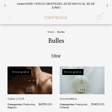
hasta 6 MSI + ENVIO GRATIS DEL 25 DE MAYO AL 30 DE
JUNIO
0
Inicio
.
Bulles
Bulles
Filtrar
Envío gratis
Envío gratis
1
/
2
1
/
3
Collar LOVE
Inicial esfera
$4,750.00
$1,450.00
Categorías:
Productos
,
Categorías:
Productos
,
Regalos
Collares