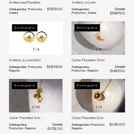
Aretes Les Planetes
Aretes La Lune
$7,679.00
Desde
Categorías:
Productos
,
Categorías:
Aretes
Productos
,
Aretes
$7,687.00
Envío gratis
Envío gratis
1
/
4
1
/
6
Aretes La Lune Mini
Collar Planetes 7mm
$3,814.00
Desde
Categorías:
Productos
,
Categorías:
Regalos
Productos
,
Regalos
$1,497.00
Envío gratis
Envío gratis
1
/
10
1
/
3
Collar Planetes 1cm
Collar Planetes 2cm
Desde
$2,391.00
Categorías:
Categorías:
Productos
,
Productos
,
Regalos
$1,732.00
Regalos