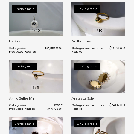
Envío gratis
Envío gratis
1
/
10
1
/
10
La Bola
Anillo Bulles
$2,850.00
$1,643.00
Categorías:
Categorías:
Productos
,
Productos
,
Regalos
Regalos
Envío gratis
Envío gratis
1
/
5
1
/
2
Anillo Bulles Mini
Aretes Le Soleil
Desde
$7,407.00
Categorías:
Categorías:
Productos
,
Productos
,
Anillos
$1,152.00
Regalos
Envío gratis
Envío gratis