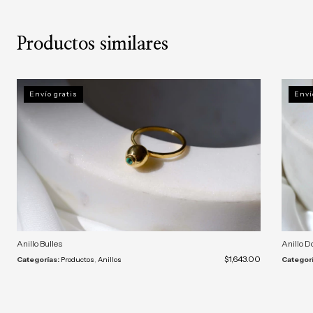
Productos similares
Envío gratis
Enví
Anillo Bulles
Anillo D
$1,643.00
Categorías:
Productos
,
Anillos
Categorí