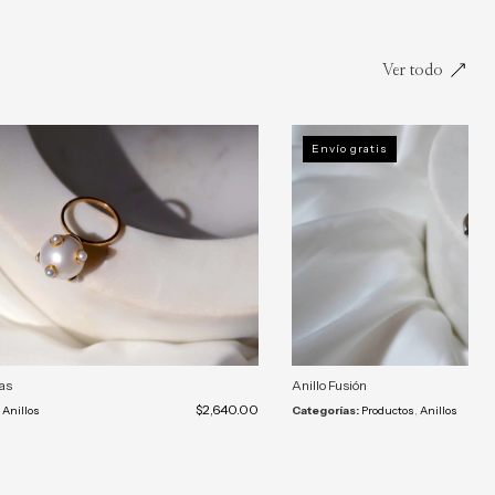
Ver todo
Envío gratis
tas
Anillo Fusión
$2,640.00
,
Anillos
Categorías:
Productos
,
Anillos