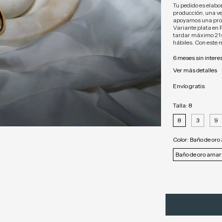
Tu pedido es elabo
producción, una ve
apoyamos una prod
Variante plata en 
tardar máximo 21 d
hábiles. Con este 
6
meses sin intere
Ver más detalles
Envío gratis
Talla:
8
8
3
9
Color:
Baño de oro 
Baño de oro amari