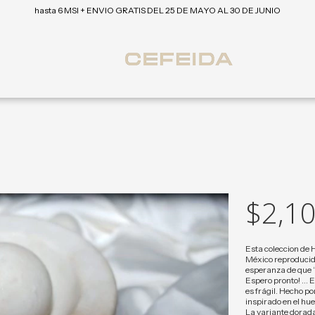
hasta 6 MSI + ENVIO GRATIS DEL 25 DE MAYO AL 30 DE JUNIO
$2,10
Esta coleccion de 
México reproducido
esperanza de que “
Espero pronto! … Es
es frágil. Hecho p
inspirado en el hue
La variante dorada