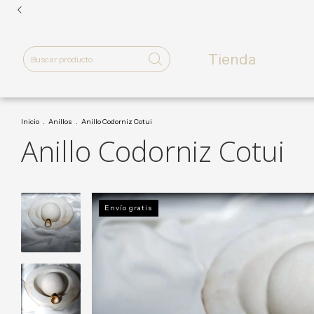
Tienda
Inicio
.
Anillos
.
Anillo Codorniz Cotui
Anillo Codorniz Cotui
Envío gratis