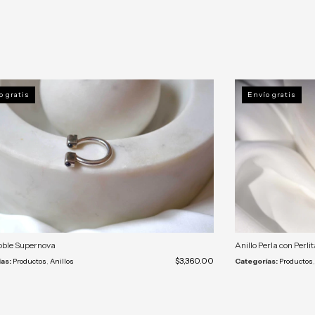
o gratis
Envío gratis
oble Supernova
Anillo Perla con Perli
$3,360.00
as:
Productos
,
Anillos
Categorías:
Productos