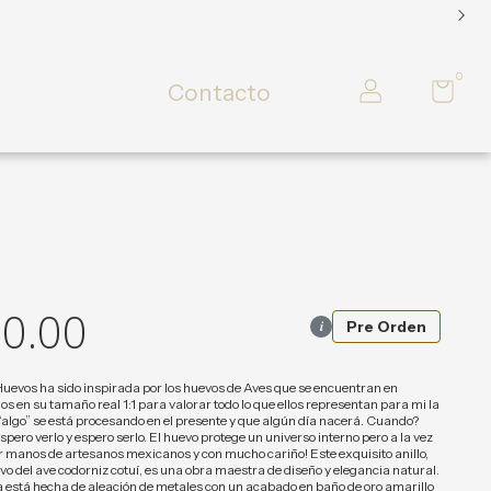
0
Contacto
0.00
i
Pre Orden
Huevos ha sido inspirada por los huevos de Aves que se encuentran en
s en su tamaño real 1:1 para valorar todo lo que ellos representan para mi la
algo” se está procesando en el presente y que algún día nacerá. Cuando?
pero verlo y espero serlo. El huevo protege un universo interno pero a la vez
or manos de artesanos mexicanos y con mucho cariño! Este exquisito anillo,
vo del ave codorniz cotuí, es una obra maestra de diseño y elegancia natural.
 está hecha de aleación de metales con un acabado en baño de oro amarillo