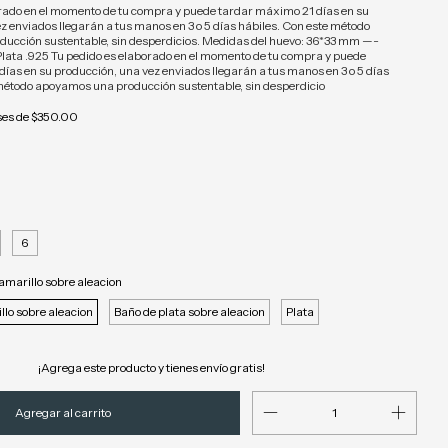
rado en el momento de tu compra y puede tardar máximo 21 días en su
z enviados llegarán a tus manos en 3 o 5 días hábiles. Con este método
ucción sustentable, sin desperdicios. Medidas del huevo: 36*33 mm —-
Plata .925 Tu pedido es elaborado en el momento de tu compra y puede
ías en su producción, una vez enviados llegarán a tus manos en 3 o 5 días
método apoyamos una producción sustentable, sin desperdicio
ses de
$350.00
6
amarillo sobre aleacion
llo sobre aleacion
Baño de plata sobre aleacion
Plata
¡Agrega este producto y
tienes envío gratis!