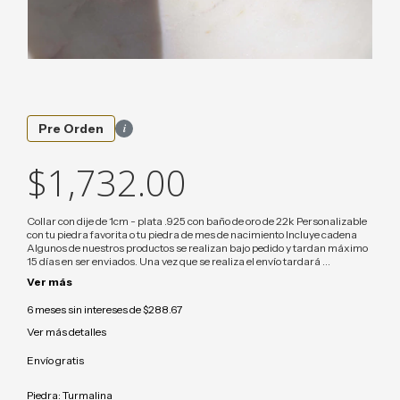
i
Pre Orden
$1,732.00
Collar con dije de 1cm - plata .925 con baño de oro de 22k Personalizable
con tu piedra favorita o tu piedra de mes de nacimiento Incluye cadena
Algunos de nuestros productos se realizan bajo pedido y tardan máximo
15 días en ser enviados. Una vez que se realiza el envío tardará ...
Ver más
6
meses sin intereses de
$288.67
Ver más detalles
Envío gratis
Piedra:
Turmalina