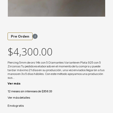
i
Pre Orden
$4,300.00
Piercing 5mm de oro 14k con 5 Diamantes Variante en Plata 925 con 5
Zirconias Tu pedido es elaborado en el momento de tu compra y puede
tardar máximo 21 días en su producción, una vez enviados llegarán a tus
manos en 3 o 5 días hábiles. Con este método apoyamos una producción
sus...
Ver más
12
meses sin intereses de
$358.33
Ver más detalles
Envío gratis